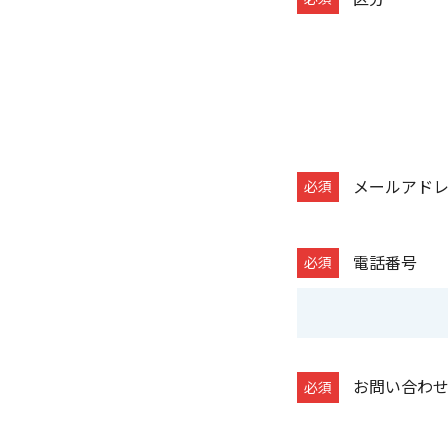
の
場
合
、
こ
の
フ
メールアド
ィ
ー
ル
電話番号
ド
は
空
白
お問い合わ
の
ま