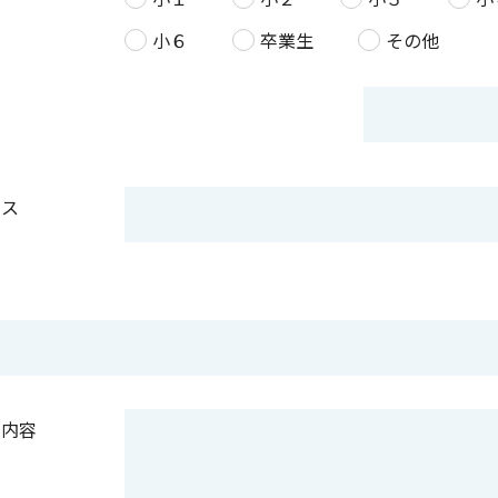
小６
卒業生
その他
その他
レス
せ内容