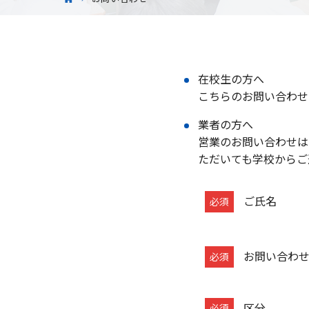
在校生の方へ
こちらのお問い合わせ
業者の方へ
営業のお問い合わせは
ただいても学校からご
お
あ
ご氏名
問
な
い
た
合
が
お問い合わ
わ
人
せ
間
区分