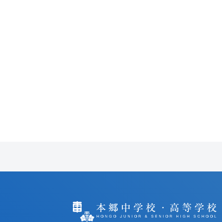
ま
に
し
て
く
だ
さ
い
。