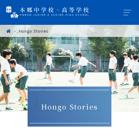
Hongo Stories
学園概要
教育の特色
学校生活
入試案内
Hongo Stories
進路・進学
卒業生の皆様へ