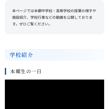
在校生・保護者の皆様へ
本ページでは本郷中学校・高等学校の授業の様子や
施設紹介、学校行事などの動画を公開しておりま
本校での勤務を希望される方へ
す。ぜひご覧ください。
お問い合わせ
アクセス
資料請求
学校紹介
本郷生の一日
教職員採用
求人情報配信登録
Hongo Stories
リンク
このサイトについて