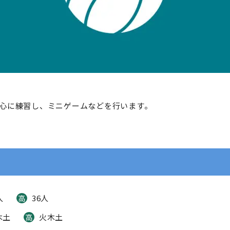
心に練習し、ミニゲームなどを行います。
人
36人
高
木土
火木土
高