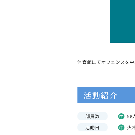
体育館にてオフェンスを中
活動紹介
部員数
58
中
活動日
火
中