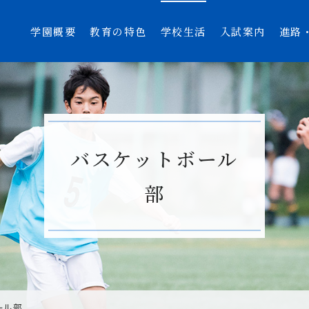
学園概要
教育の特色
学校生活
入試案内
進路
バスケットボール
部
ール部