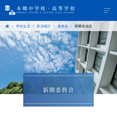
学校生活
部活紹介
委員会
新聞委員会
学園概要
教育の特色
学校生活
入試案内
新聞委員会
進路・進学
卒業生の皆様へ