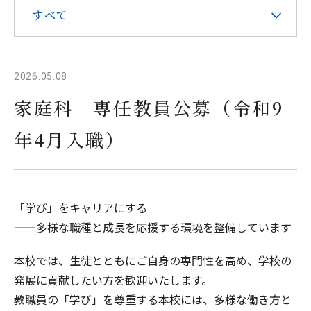
すべて
在校生・保護者の皆様へ
本校での勤務を希望される方へ
2026.05.08
家庭科 専任教員公募（令和9
年4月入職）
お問い合わせ
アクセス
資料請求
「学び」をキャリアにする
教職員採用
求人情報配信登録
Hongo Stories
——多様な職種と成長を応援する環境を整備しています
リンク
このサイトについて
本校では、生徒とともにご自身の専門性を高め、学校の
発展に貢献したい方を歓迎いたします。
教職員の「学び」を尊重する本校には、多様な働き方と