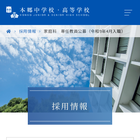
採用情報
家庭科 専任教員公募（令和9年4月入職）
学園概要
教育の特色
学校生活
入試案内
採用情報
進路・進学
卒業生の皆様へ