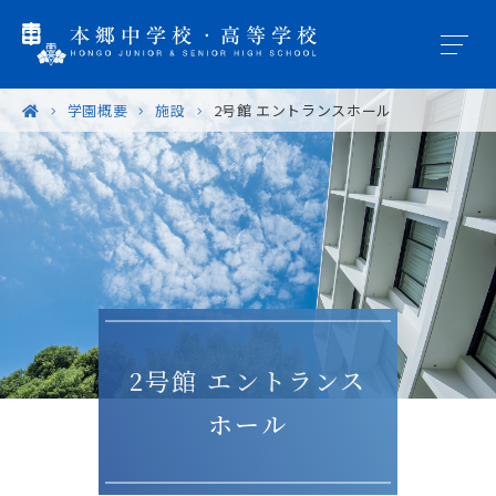
学園概要
施設
2号館 エントランスホール
学園概要
教育の特色
学校生活
入試案内
2号館 エントランス
進路・進学
ホール
卒業生の皆様へ