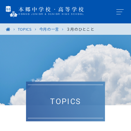
TOPICS
今月の一言
３月のひとこと
学園概要
教育の特色
学校生活
入試案内
TOPICS
進路・進学
卒業生の皆様へ