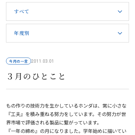
在校生・保護者の皆様へ
すべて
本校での勤務を希望される方へ
年度別
今月の一言
2011.03.01
お問い合わせ
アクセス
資料請求
３月のひとこと
教職員採用
求人情報配信登録
Hongo Stories
リンク
このサイトについて
もの作りの技術力を生かしているホンダは、常に小さな
『工夫』を積み重ねる努力をしています。その努力が世
界市場で評価される製品に繋がっています。
『一年の締め』の月になりました。学年始めに描いてい