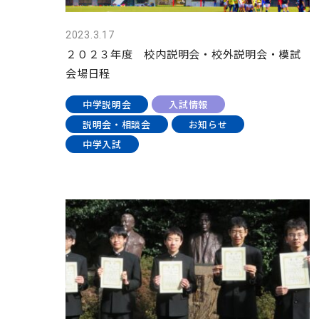
2023.3.17
２０２３年度 校内説明会・校外説明会・模試
会場日程
中学説明会
入試情報
説明会・相談会
お知らせ
中学入試