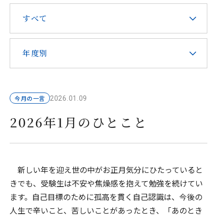
在校生・保護者の皆様へ
すべて
本校での勤務を希望される方へ
年度別
今月の一言
2026.01.09
お問い合わせ
アクセス
資料請求
2026年1月のひとこと
教職員採用
求人情報配信登録
Hongo Stories
リンク
このサイトについて
新しい年を迎え世の中がお正月気分にひたっていると
きでも、受験生は不安や焦燥感を抱えて勉強を続けてい
ます。自己目標のために孤高を貫く自己認識は、今後の
人生で辛いこと、苦しいことがあったとき、「あのとき