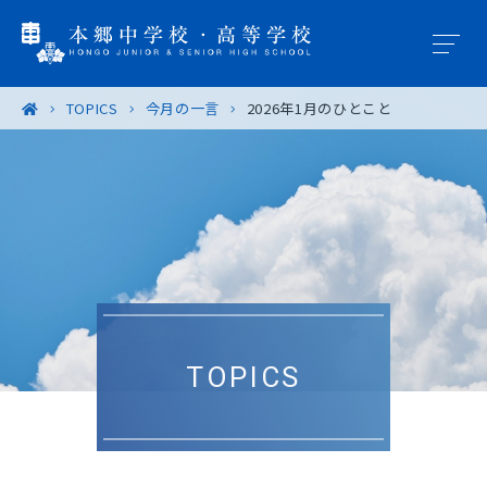
TOPICS
今月の一言
2026年1月のひとこと
学園概要
教育の特色
学校生活
入試案内
TOPICS
進路・進学
卒業生の皆様へ