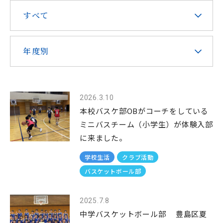
すべて
在校生・保護者の皆様へ
本校での勤務を希望される方へ
年度別
2026.3.10
お問い合わせ
アクセス
資料請求
本校バスケ部OBがコーチをしている
ミニバスチーム（小学生）が体験入部
に来ました。
教職員採用
求人情報配信登録
Hongo Stories
学校生活
クラブ活動
リンク
このサイトについて
バスケットボール部
2025.7.8
中学バスケットボール部 豊島区夏