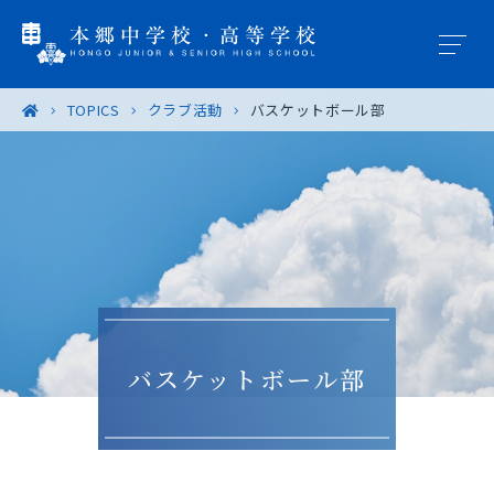
TOPICS
クラブ活動
バスケットボール部
学園概要
教育の特色
学校生活
入試案内
バスケットボール部
進路・進学
卒業生の皆様へ