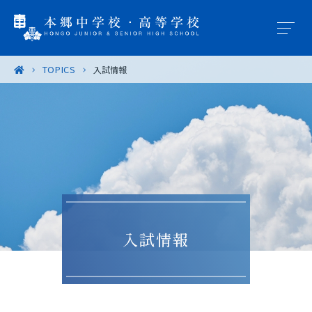
TOPICS
入試情報
学園概要
教育の特色
学校生活
入試案内
入試情報
進路・進学
卒業生の皆様へ