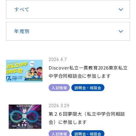
すべて
在校生・保護者の皆様へ
本校での勤務を希望される方へ
年度別
2026.4.7
お問い合わせ
アクセス
資料請求
Discover私立一貫教育2026東京私立
中学合同相談会に参加します
入試情報
説明会・相談会
教職員採用
求人情報配信登録
Hongo Stories
リンク
このサイトについて
2026.3.29
第２６回夢限大（私立中学合同相談
会）に参加します
入試情報
説明会・相談会