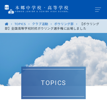
TOPICS
クラブ活動
ボウリング部
【ボウリング
部】全国高等学校対抗ボウリング選手権に出場しました
学園概要
教育の特色
学校生活
入試案内
TOPICS
進路・進学
卒業生の皆様へ