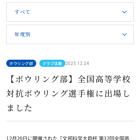
在校生・保護者の皆様へ
すべて
本校での勤務を希望される方へ
年度別
ボウリング部
クラブ活動
2025.12.24
お問い合わせ
アクセス
資料請求
【ボウリング部】全国高等学校
対抗ボウリング選手権に出場し
教職員採用
求人情報配信登録
Hongo Stories
ました
リンク
このサイトについて
12月20日に開催された「文部科学大臣杯 第32回全国高