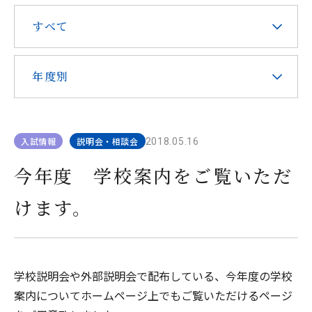
在校生・保護者の皆様へ
すべて
本校での勤務を希望される方へ
年度別
入試情報
説明会・相談会
2018.05.16
お問い合わせ
アクセス
資料請求
今年度 学校案内をご覧いただ
けます。
教職員採用
求人情報配信登録
Hongo Stories
リンク
このサイトについて
学校説明会や外部説明会で配布している、今年度の学校
案内についてホームページ上でもご覧いただけるページ