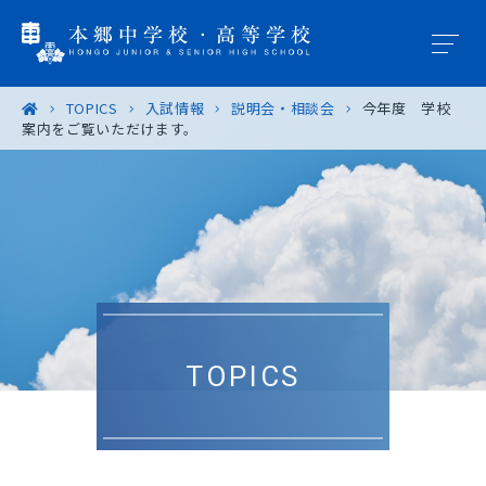
TOPICS
入試情報
説明会・相談会
今年度 学校
案内をご覧いただけます。
学園概要
教育の特色
学校生活
入試案内
TOPICS
進路・進学
卒業生の皆様へ