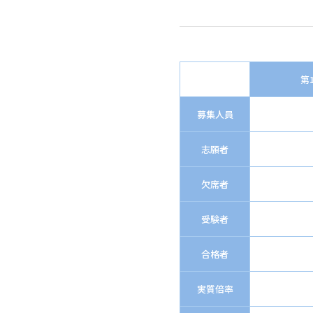
第
募集人員
志願者
欠席者
受験者
合格者
実質倍率