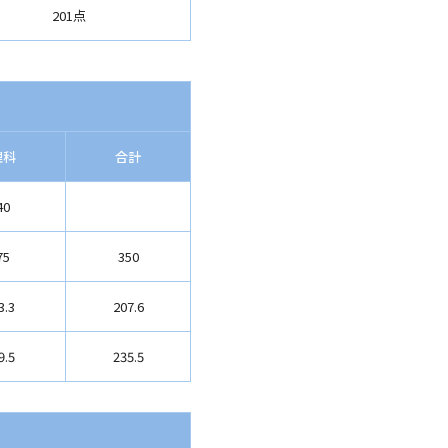
201点
理科
合計
40
75
350
3.3
207.6
9.5
235.5