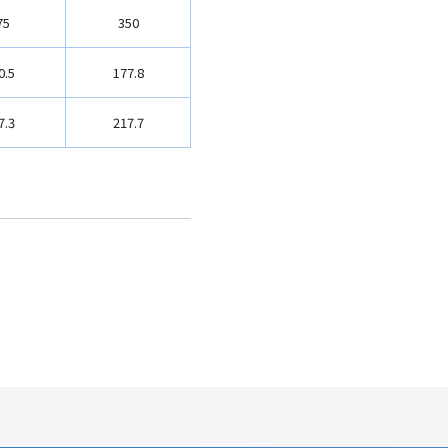
75
350
0.5
177.8
7.3
217.7