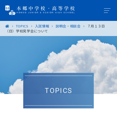
TOPICS
入試情報
説明会・相談会
７月１３日
（日）学校見学会について
学園概要
教育の特色
学校生活
入試案内
TOPICS
進路・進学
卒業生の皆様へ