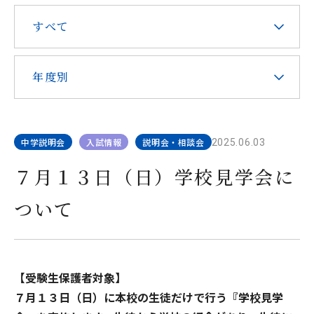
在校生・保護者の皆様へ
すべて
本校での勤務を希望される方へ
年度別
中学説明会
入試情報
説明会・相談会
2025.06.03
お問い合わせ
アクセス
資料請求
７月１３日（日）学校見学会に
ついて
教職員採用
求人情報配信登録
Hongo Stories
リンク
このサイトについて
【受験生保護者対象】
７月１３日（日）に本校の生徒だけで行う『学校見学