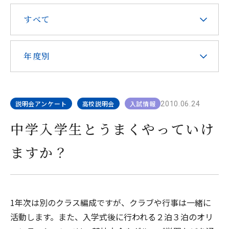
在校生・保護者の皆様へ
すべて
本校での勤務を希望される方へ
年度別
説明会アンケート
高校説明会
入試情報
2010.06.24
お問い合わせ
アクセス
資料請求
中学入学生とうまくやっていけ
ますか？
教職員採用
求人情報配信登録
Hongo Stories
リンク
このサイトについて
1年次は別のクラス編成ですが、クラブや行事は一緒に
活動します。また、入学式後に行われる２泊３泊のオリ