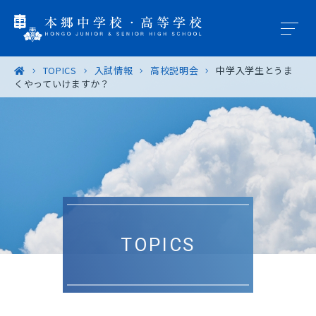
TOPICS
入試情報
高校説明会
中学入学生とうま
くやっていけますか？
学園概要
教育の特色
学校生活
入試案内
TOPICS
進路・進学
卒業生の皆様へ