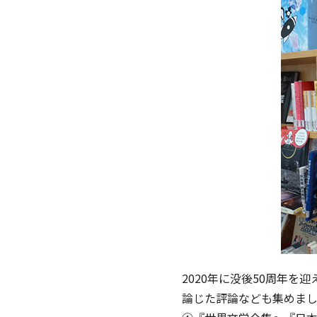
2020年に没後50周年
論じた評論なども集めま