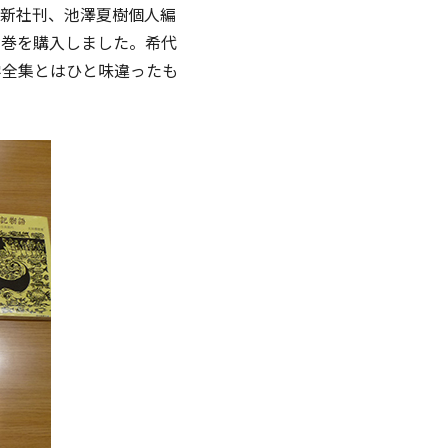
房新社刊、池澤夏樹個人編
０巻を購入しました。希代
学全集とはひと味違ったも