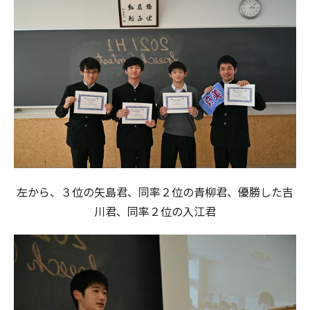
左から、３位の矢島君、同率２位の青柳君、優勝した吉
川君、同率２位の入江君