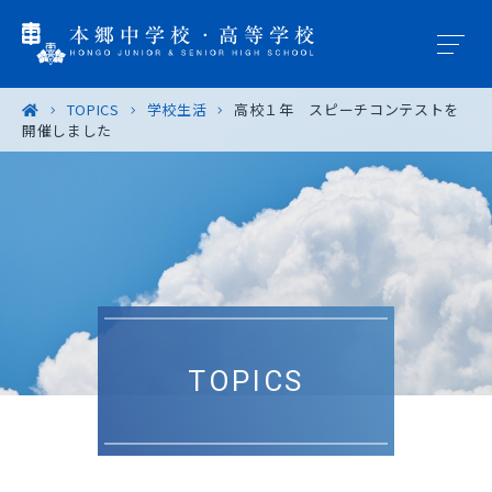
TOPICS
学校生活
高校１年 スピーチコンテストを
開催しました
学園概要
教育の特色
学校生活
入試案内
TOPICS
進路・進学
卒業生の皆様へ