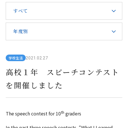
在校生・保護者の皆様へ
すべて
本校での勤務を希望される方へ
年度別
学校生活
2021.02.27
お問い合わせ
アクセス
資料請求
高校１年 スピーチコンテスト
を開催しました
教職員採用
求人情報配信登録
Hongo Stories
リンク
このサイトについて
th
The speech contest for 10
graders
In the past three speech contests, “What I Learned