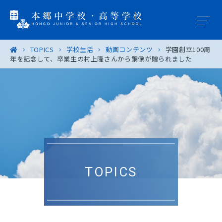
TOPICS
学校生活
動画コンテンツ
学園創立100周
年を記念して、卒業生の村上隆さんから銅像が贈られました
学園概要
教育の特色
学校生活
入試案内
TOPICS
進路・進学
卒業生の皆様へ