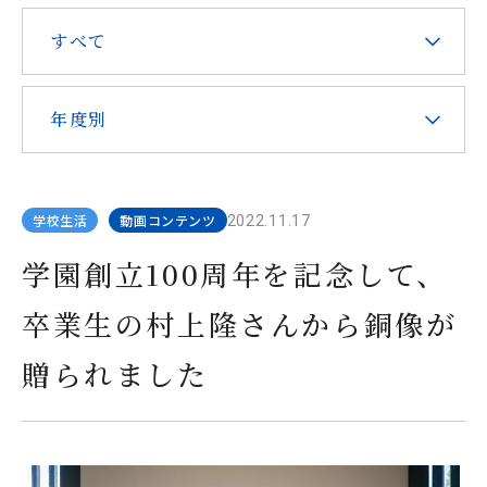
在校生・保護者の皆様へ
すべて
本校での勤務を希望される方へ
年度別
学校生活
動画コンテンツ
2022.11.17
お問い合わせ
アクセス
資料請求
学園創立100周年を記念して、
卒業生の村上隆さんから銅像が
教職員採用
求人情報配信登録
Hongo Stories
贈られました
リンク
このサイトについて