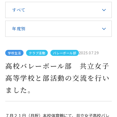
在校生・保護者の皆様へ
すべて
本校での勤務を希望される方へ
年度別
学校生活
クラブ活動
バレーボール部
2025.07.29
お問い合わせ
アクセス
資料請求
高校バレーボール部 共立女子
高等学校と部活動の交流を行い
教職員採用
求人情報配信登録
Hongo Stories
ました。
リンク
このサイトについて
７月２１日（月祝）本校体育館にて、共立女子高校バレ