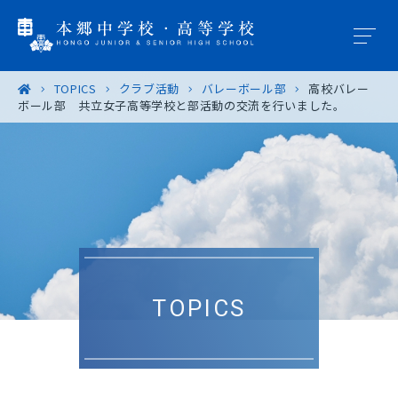
TOPICS
クラブ活動
バレーボール部
高校バレー
ボール部 共立女子高等学校と部活動の交流を行いました。
学園概要
教育の特色
学校生活
入試案内
TOPICS
進路・進学
卒業生の皆様へ