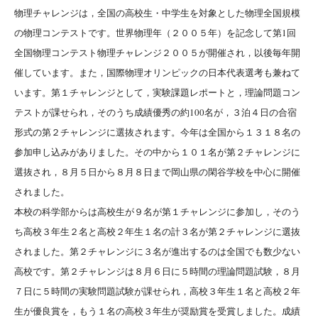
物理チャレンジは，全国の高校生・中学生を対象とした物理全国規模
の物理コンテストです。世界物理年（２００５年）を記念して第1回
全国物理コンテスト物理チャレンジ２００５が開催され，以後毎年開
催しています。また，国際物理オリンピックの日本代表選考も兼ねて
います。第１チャレンジとして，実験課題レポートと，理論問題コン
テストが課せられ，そのうち成績優秀の約100名が，３泊４日の合宿
形式の第２チャレンジに選抜されます。今年は全国から１３１８名の
参加申し込みがありました。その中から１０１名が第２チャレンジに
選抜され，８月５日から８月８日まで岡山県の閑谷学校を中心に開催
されました。
本校の科学部からは高校生が９名が第１チャレンジに参加し，そのう
ち高校３年生２名と高校２年生１名の計３名が第２チャレンジに選抜
されました。第２チャレンジに３名が進出するのは全国でも数少ない
高校です。第２チャレンジは８月６日に５時間の理論問題試験，８月
７日に５時間の実験問題試験が課せられ，高校３年生１名と高校２年
生が優良賞を，もう１名の高校３年生が奨励賞を受賞しました。成績