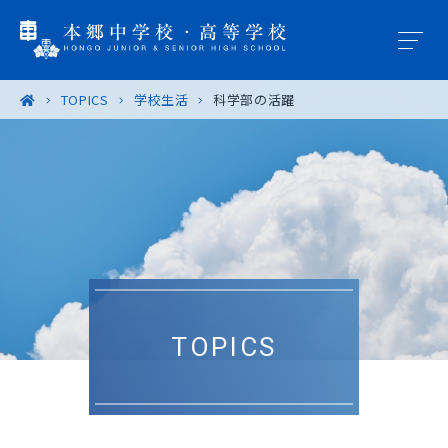
TOPICS
学校生活
科学部の活躍
学園概要
教育の特色
学校生活
入試案内
TOPICS
進路・進学
卒業生の皆様へ