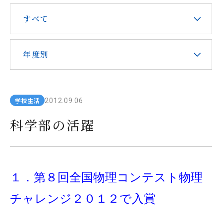
在校生・保護者の皆様へ
すべて
本校での勤務を希望される方へ
年度別
学校生活
2012.09.06
お問い合わせ
アクセス
資料請求
科学部の活躍
教職員採用
求人情報配信登録
Hongo Stories
リンク
このサイトについて
１．第８回全国物理コンテスト物理
チャレンジ２０１２で入賞