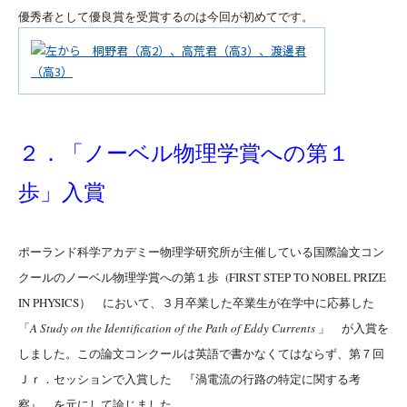
優秀者として優良賞を受賞するのは今回が初めてです。
２．「ノーベル物理学賞への第１
歩」入賞
ポーランド科学アカデミー物理学研究所が主催している国際論文コン
クールのノーベル物理学賞への第１歩 (FIRST STEP TO NOBEL PRIZE
IN PHYSICS） において、３月卒業した卒業生が在学中に応募した
「
A Study on the Identification of the Path of Eddy Currents
」 が入賞を
しました。この論文コンクールは英語で書かなくてはならず、第７回
Ｊｒ．セッションで入賞した 『渦電流の行路の特定に関する考
察』 を元にして論じました。