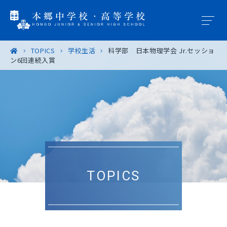
TOPICS
学校生活
科学部 日本物理学会 Jr.セッショ
ン6回連続入賞
学園概要
教育の特色
学校生活
入試案内
TOPICS
進路・進学
卒業生の皆様へ