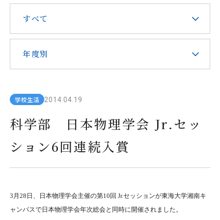
在校生・保護者の皆様へ
すべて
本校での勤務を希望される方へ
年度別
学校生活
2014.04.19
お問い合わせ
アクセス
資料請求
科学部 日本物理学会 Jr.セッ
ション6回連続入賞
教職員採用
求人情報配信登録
Hongo Stories
リンク
このサイトについて
3月28日、日本物理学会主催の第10回 Jr.セッションが東海大学湘南キ
ャンパスで日本物理学会年次総会と同時に開催されました。