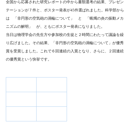
全国から応募された研究レポートの中から書類選考の結果、プレゼン
テーションが７件と、ポスター発表が45件選ばれました。科学部から
は 「非円形の空気砲の渦輪について」 と 「蝋燭の炎の振動メカ
ニズムの解明」 が、ともにポスター発表になりました。
当日は物理学会の先生方や参加校の生徒と２時間にわたって議論を繰
り広げました。その結果、「非円形の空気砲の渦輪について」が優秀
賞を受賞しました。これで６回連続の入賞となり、さらに、２回連続
の優秀賞という快挙です。