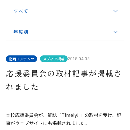
在校生・保護者の皆様へ
すべて
本校での勤務を希望される方へ
年度別
動画コンテンツ
メディア掲載
2018.04.03
お問い合わせ
アクセス
応援委員会の取材記事が掲載さ
れました
教職員採用
求人情報配信登録
Hongo Stories
このサイトについて
本校応援委員会が、雑誌「Timely! 」の取材を受け、記
事がウェブサイトにも掲載されました。