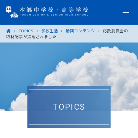
TOPICS
学校生活
動画コンテンツ
応援委員会の
取材記事が掲載されました
学園概要
教育の特色
学校生活
入試案内
TOPICS
進路・進学
卒業生の皆様へ