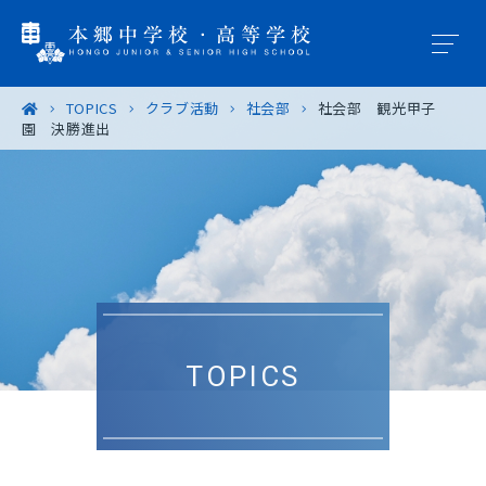
TOPICS
クラブ活動
社会部
社会部 観光甲子
園 決勝進出
学園概要
教育の特色
学校生活
入試案内
TOPICS
進路・進学
卒業生の皆様へ