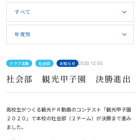
在校生・保護者の皆様へ
すべて
本校での勤務を希望される方へ
年度別
クラブ活動
社会部
お知らせ
2020.12.05
お問い合わせ
アクセス
社会部 観光甲子園 決勝進出
教職員採用
求人情報配信登録
Hongo Stories
このサイトについて
高校生がつくる観光ＰＲ動画のコンテスト「観光甲子園
２０２０」で本校の社会部（２チーム）が決勝まで進み
ました。