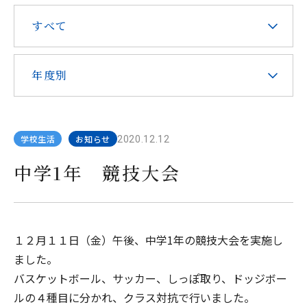
在校生・保護者の皆様へ
すべて
本校での勤務を希望される方へ
年度別
学校生活
お知らせ
2020.12.12
お問い合わせ
アクセス
資料請求
中学1年 競技大会
教職員採用
求人情報配信登録
Hongo Stories
リンク
このサイトについて
１２月１１日（金）午後、中学1年の競技大会を実施し
ました。
バスケットボール、サッカー、しっぽ取り、ドッジボー
ルの４種目に分かれ、クラス対抗で行いました。