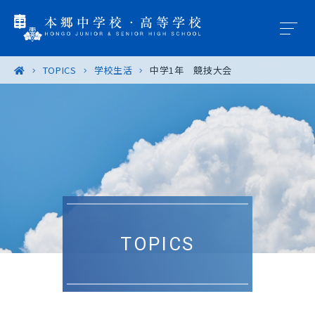
TOPICS
学校生活
中学1年 競技大会
学園概要
教育の特色
学校生活
入試案内
TOPICS
進路・進学
卒業生の皆様へ