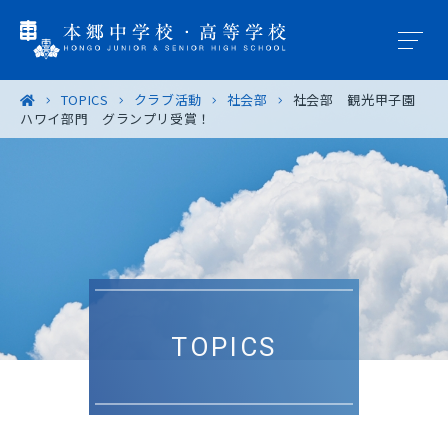
TOPICS
クラブ活動
社会部
社会部 観光甲子園
ハワイ部門 グランプリ受賞！
学園概要
教育の特色
学校生活
入試案内
TOPICS
進路・進学
卒業生の皆様へ