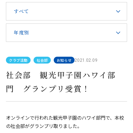
在校生・保護者の皆様へ
すべて
本校での勤務を希望される方へ
年度別
クラブ活動
社会部
お知らせ
2021.02.09
お問い合わせ
アクセス
社会部 観光甲子園ハワイ部
門 グランプリ受賞！
教職員採用
求人情報配信登録
Hongo Stories
このサイトについて
オンラインで行われた観光甲子園のハワイ部門で、本校
の社会部がグランプリ取りました。