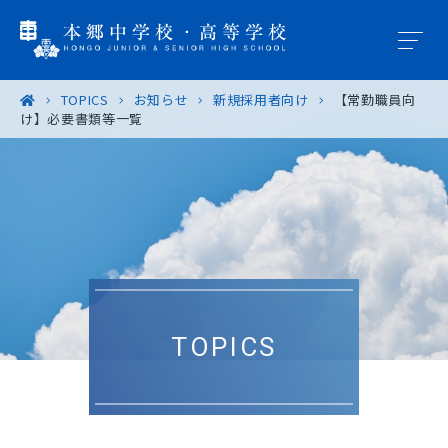
TOPICS
お知らせ
新規採用者向け
【常勤職員向
け】必要書類等一覧
学園概要
教育の特色
学校生活
入試案内
TOPICS
進路・進学
卒業生の皆様へ