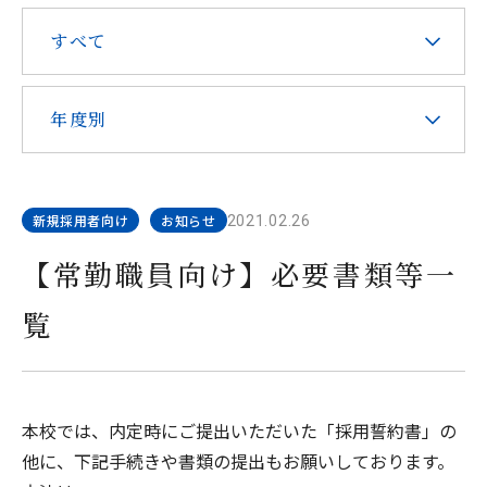
在校生・保護者の皆様へ
すべて
本校での勤務を希望される方へ
年度別
新規採用者向け
お知らせ
2021.02.26
お問い合わせ
アクセス
資料請求
【常勤職員向け】必要書類等一
覧
教職員採用
求人情報配信登録
Hongo Stories
リンク
このサイトについて
本校では、内定時にご提出いただいた「採用誓約書」の
他に、下記手続きや書類の提出もお願いしております。