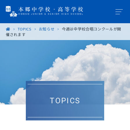
TOPICS
お知らせ
今週は中学校合唱コンクールが開
催されます
学園概要
教育の特色
学校生活
入試案内
TOPICS
進路・進学
卒業生の皆様へ