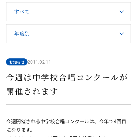
在校生・保護者の皆様へ
すべて
本校での勤務を希望される方へ
年度別
お知らせ
2011.02.11
お問い合わせ
アクセス
資料請求
今週は中学校合唱コンクールが
開催されます
教職員採用
求人情報配信登録
Hongo Stories
リンク
このサイトについて
今週開催される中学校合唱コンクールは、今年で4回目
になります。