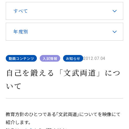
在校生・保護者の皆様へ
すべて
本校での勤務を希望される方へ
年度別
動画コンテンツ
入試情報
お知らせ
2012.07.04
お問い合わせ
アクセス
資料請求
自己を鍛える「文武両道」につ
いて
教職員採用
求人情報配信登録
Hongo Stories
リンク
このサイトについて
教育方針のひとつである｢文武両道｣についてを映像にて
紹介します。