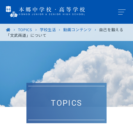
TOPICS
学校生活
動画コンテンツ
自己を鍛える
「文武両道」について
学園概要
教育の特色
学校生活
入試案内
TOPICS
進路・進学
卒業生の皆様へ