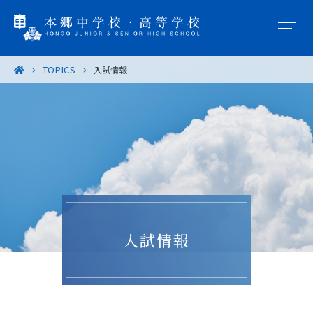
TOPICS
入試情報
学園概要
教育の特色
学校生活
入試案内
入試情報
進路・進学
卒業生の皆様へ