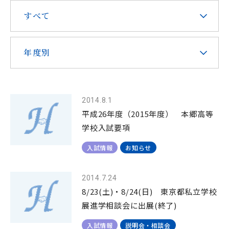
すべて
在校生・保護者の皆様へ
本校での勤務を希望される方へ
年度別
2014.8.1
お問い合わせ
アクセス
資料請求
平成26年度（2015年度） 本郷高等
学校入試要項
入試情報
お知らせ
教職員採用
求人情報配信登録
Hongo Stories
リンク
このサイトについて
2014.7.24
8/23(土)・8/24(日) 東京都私立学校
展進学相談会に出展(終了)
入試情報
説明会・相談会