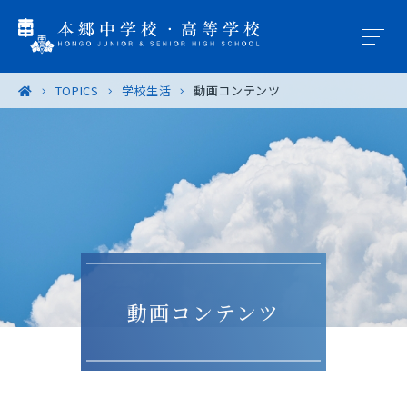
TOPICS
学校生活
動画コンテンツ
学園概要
教育の特色
学校生活
入試案内
動画コンテンツ
進路・進学
卒業生の皆様へ