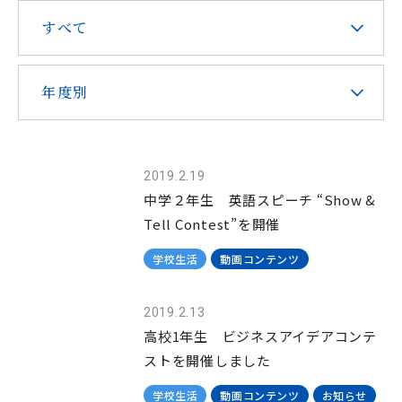
すべて
在校生・保護者の皆様へ
本校での勤務を希望される方へ
年度別
2019.2.19
お問い合わせ
アクセス
資料請求
中学２年生 英語スピーチ “Show &
Tell Contest”を開催
学校生活
動画コンテンツ
教職員採用
求人情報配信登録
Hongo Stories
リンク
このサイトについて
2019.2.13
高校1年生 ビジネスアイデアコンテ
ストを開催しました
学校生活
動画コンテンツ
お知らせ