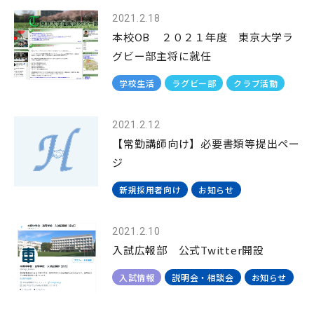
2021.2.18
本校OB ２０２１年度 東京大学ラ
グビー部主将に就任
学校生活
ラグビー部
クラブ活動
2021.2.12
【常勤講師向け】必要書類等提出ペー
ジ
新規採用者向け
お知らせ
2021.2.10
入試広報部 公式Twitter開設
入試情報
説明会・相談会
お知らせ